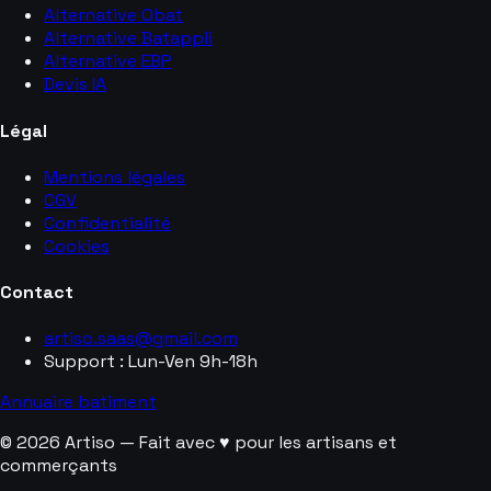
Alternative Obat
Alternative Batappli
Alternative EBP
Devis IA
Légal
Mentions légales
CGV
Confidentialité
Cookies
Contact
artiso.saas@gmail.com
Support : Lun-Ven 9h-18h
Annuaire batiment
© 2026 Artiso — Fait avec ♥ pour les artisans et
commerçants