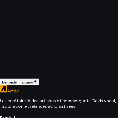
Prenom *
Nom *
Email *
Telephone (optionnel)
Votre activite
Ce que vous attendez de votre site (optionnel)
J'accepte la
politique de confidentialite
d'Artiso.
Demander ma demo gratuite
Demander ma demo
Artiso
La secrétaire IA des artisans et commerçants. Devis vocal,
facturation et relances automatisées.
Produit